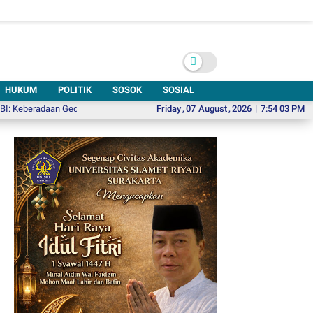
HUKUM
POLITIK
SOSOK
SOSIAL
radaan Gedung Kesenian di Solo Sangat Mendesak
Friday
,
07
August
Pikolo 6, Ajak Wisatawa
,
2026
|
7:54 05 PM