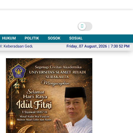
HUKUM
POLITIK
SOSOK
SOSIAL
adaan Gedung Kesenian di Solo Sangat Mendesak
Friday
,
07
August
Pikolo 6, Ajak Wisatawan 
,
2026
|
7:30 53 PM