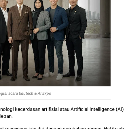
gisi acara Edutech & AI Expo
ogi kecerdasan artifisial atau Artificial Intelligence (AI)
 depan.
at menyesuaikan diri dengan perubahan zaman. Hal itulah