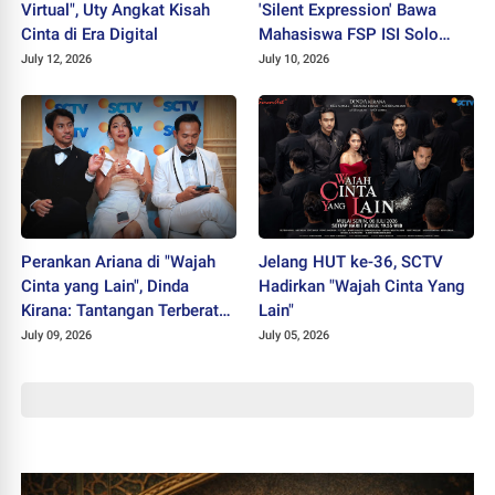
Virtual", Uty Angkat Kisah
'Silent Expression' Bawa
Cinta di Era Digital
Mahasiswa FSP ISI Solo
Sabet Juara II PEKSIMIDA
July 12, 2026
July 10, 2026
Jateng 2026
Perankan Ariana di "Wajah
Jelang HUT ke-36, SCTV
Cinta yang Lain", Dinda
Hadirkan "Wajah Cinta Yang
Kirana: Tantangan Terberat
Lain"
Selama Berkarier
July 09, 2026
July 05, 2026