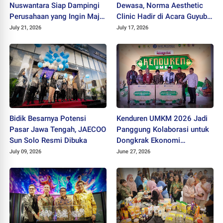
Nuswantara Siap Dampingi
Dewasa, Norma Aesthetic
Perusahaan yang Ingin Maju
Clinic Hadir di Acara Guyub
dan Berkembang
Rukun Ladies
July 21, 2026
July 17, 2026
Bidik Besarnya Potensi
Kenduren UMKM 2026 Jadi
Pasar Jawa Tengah, JAECOO
Panggung Kolaborasi untuk
Sun Solo Resmi Dibuka
Dongkrak Ekonomi
Kerakyatan
July 09, 2026
June 27, 2026