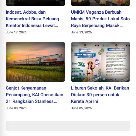
Indosat, Adobe, dan
UMKM Vaganza Berbuah
Kemenekraf Buka Peluang
Manis, 50 Produk Lokal Solo
Kreator Indonesia Lewat
Raya Berpeluang Masuk
Teknologi AI
Jaringan Ritel Nasional
June 17, 2026
June 13, 2026
Genjot Kenyamanan
Liburan Sekolah, KAI Berikan
Penumpang, KAI Operasikan
Diskon 30 persen untuk
21 Rangkaian Stainless
Kereta Api Ini
Steel New Generation
June 08, 2026
June 05, 2026