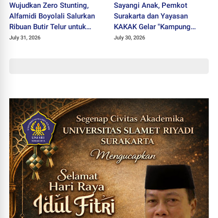
Wujudkan Zero Stunting,
Sayangi Anak, Pemkot
Alfamidi Boyolali Salurkan
Surakarta dan Yayasan
Ribuan Butir Telur untuk
KAKAK Gelar "Kampung
Balita Sleman
Keren Tanpa Rokok Award
July 31, 2026
July 30, 2026
2026"