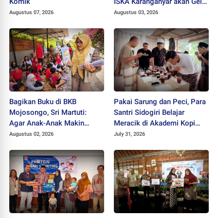
Komik
ISKA Karanganyar akan Gelar
"Mlampah Ziarah"
Augustus 07, 2026
Augustus 03, 2026
Bagikan Buku di BKB
Pakai Sarung dan Peci, Para
Mojosongo, Sri Martuti:
Santri Sidogiri Belajar
Agar Anak-Anak Makin
Meracik di Akademi Kopi
Kreatif
Santri
Augustus 02, 2026
July 31, 2026