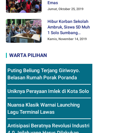
Emas
Jumat, Oktober 25, 2019
Hibur Korban Sekolah
Ambruk, Siswa SD Muh
1 Solo Sumbang
Mainan Othok-othok
Kamis, November 14, 2019
WARTA PILIHAN
Puting Beliung Terjang Giriwoyo.
Belasan Rumah Porak Poranda
Uniknya Perayaan Imlek di Kota Solo
Nuansa Klasik Warnai Launching
Lagu Terminal Lawas
Antisipasi Beratnya Revolusi Industri
4.0. Inilah yang Harus Dilakukan