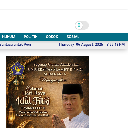
HUKUM
POLITIK
SOSOK
SOSIAL
tuk Pecinta Kuliner Modern
Soroti Ketahanan Ekonomi Berbasis Pariwisata,
Thursday
,
06
August
,
2026
|
3:55 49 PM