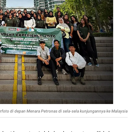
foto di depan Menara Petronas di sela-sela kunjungannya ke Malaysia