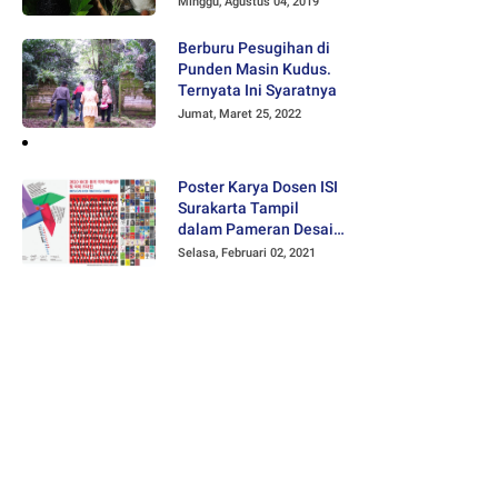
Minggu, Agustus 04, 2019
Berburu Pesugihan di
Punden Masin Kudus.
Ternyata Ini Syaratnya
Jumat, Maret 25, 2022
Poster Karya Dosen ISI
Surakarta Tampil
dalam Pameran Desain
Poster Internasional
Selasa, Februari 02, 2021