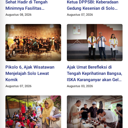
Sehat Hadir di Tengah
Ketua DPPSBI: Keberadaan
Minimnya Fasilitas
Gedung Kesenian di Solo
Kesehatan Kawasan Jeruk
Sangat Mendesak
Augustus 08, 2026
Augustus 07, 2026
Sawit
Pikolo 6, Ajak Wisatawan
Ajak Umat Berefleksi di
Menjelajah Solo Lewat
Tengah Keprihatinan Bangsa,
Komik
ISKA Karanganyar akan Gelar
"Mlampah Ziarah"
Augustus 07, 2026
Augustus 03, 2026