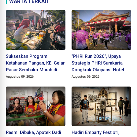
WARTA TERKAIT
Sukseskan Program
"PHRI Run 2026", Upaya
Ketahanan Pangan, KEI Gelar
Strategis PHRI Surakarta
Pasar Sembako Murah di
Dongkrak Okupansi Hotel di
CFD Solo
Tengah Lesunya MICE
Augustus 09, 2026
Augustus 09, 2026
Resmi Dibuka, Apotek Dadi
Hadiri Emparty Fest #1,