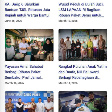
KAI Daop 6 Salurkan
Wujud Peduli di Bulan Suci,
Bantuan TJSL Ratusan Juta
LSM LAPAAN RI Bagikan
Rupiah untuk Warga Bantul
Ribuan Paket Beras untuk
Warga Miskin
June 16, 2026
March 18, 2026
Yayasan Amal Sahabat
Rangkul Puluhan Anak Yatim
Berbagi Ribuan Paket
dan Duafa, NU Baluwarti
Sembako, Prof Jamal
Berbagi Kebahagiaan di
Wiwoho: Semoga Membawa
Bulan Ramadan
March 16, 2026
March 14, 2026
Berkah