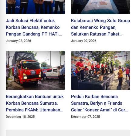
Jadi Solusi Efektif untuk
Kolaborasi Wong Solo Group
Korban Bencana, Kemenko
dan Kemenko Pangan,
Pangan Gandeng PT HATI
Salurkan Ratusan Paket
Kirim Bantuan Makanan
Sembako untuk Pengemudi
January 02, 2026
January 02, 2026
Cepat Saji ke Sumatra
Ojol
Berangkatkan Bantuan untuk
Peduli Korban Bencana
Korban Bencana Sumatra,
Sumatra, Berlyn n Friends
Pembina FKAM: Utamakan
Gelar "Konser Amal" di Car
Kemanusiaan
Free Day Solo
December 18, 2025
December 07, 2025