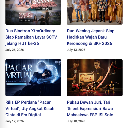
Dua Sinetron XtraOrdinary
Duo Wening Jepank Siap
Siap Ramaikan Layar SCTV
Hadirkan Wajah Baru
jelang HUT ke-36
Keroncong di SKF 2026
July 26, 2026
July 13, 2026
Rilis EP Perdana "Pacar
Pukau Dewan Juri, Tari
Virtual", Uty Angkat Kisah
'Silent Expression' Bawa
Cinta di Era Digital
Mahasiswa FSP ISI Solo
Sabet Juara II PEKSIMIDA
July 12, 2026
July 10, 2026
Jateng 2026