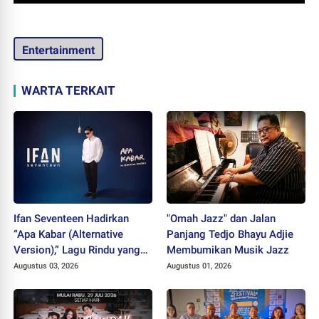
Entertainment
WARTA TERKAIT
Ifan Seventeen Hadirkan
"Omah Jazz" dan Jalan
“Apa Kabar (Alternative
Panjang Tedjo Bhayu Adjie
Version),” Lagu Rindu yang
Membumikan Musik Jazz
Belum Usai
Augustus 03, 2026
Augustus 01, 2026