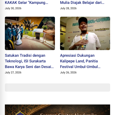
KAKAK Gelar "Kampung
Mulia Diajak Belajar dari
Keren Tanpa Rokok Award
Cicak
July 30, 2026
July 28, 2026
2026"
Satukan Tradisi dengan
Apresiasi Dukungan
Teknologi, ISI Surakarta
Kalipepe Land, Panitia
Bawa Karya Seni dan Desain
Festival Umbul-Umbul
ke Tahir Solo Museum
Siapkan Berbagai Acara
July 27, 2026
July 26, 2026
Lanjutan