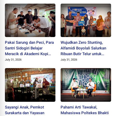
Pakai Sarung dan Peci, Para
Wujudkan Zero Stunting,
Santri Sidogiri Belajar
Alfamidi Boyolali Salurkan
Meracik di Akademi Kopi
Ribuan Butir Telur untuk
Santri
Balita Sleman
July 31, 2026
July 31, 2026
Sayangi Anak, Pemkot
Pahami Arti Tawakal,
Surakarta dan Yayasan
Mahasiswa Poltekes Bhakti