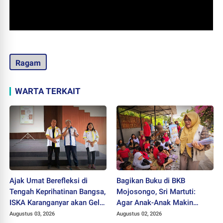
Ragam
WARTA TERKAIT
Ajak Umat Berefleksi di
Bagikan Buku di BKB
Tengah Keprihatinan Bangsa,
Mojosongo, Sri Martuti:
ISKA Karanganyar akan Gelar
Agar Anak-Anak Makin
"Mlampah Ziarah"
Kreatif
Augustus 03, 2026
Augustus 02, 2026