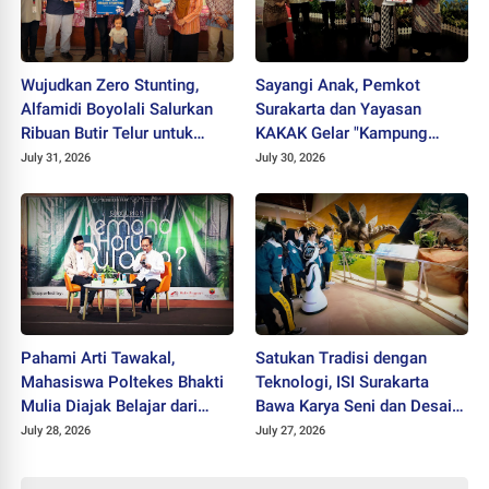
Wujudkan Zero Stunting,
Sayangi Anak, Pemkot
Alfamidi Boyolali Salurkan
Surakarta dan Yayasan
Ribuan Butir Telur untuk
KAKAK Gelar "Kampung
Balita Sleman
Keren Tanpa Rokok Award
July 31, 2026
July 30, 2026
2026"
Pahami Arti Tawakal,
Satukan Tradisi dengan
Mahasiswa Poltekes Bhakti
Teknologi, ISI Surakarta
Mulia Diajak Belajar dari
Bawa Karya Seni dan Desain
Cicak
ke Tahir Solo Museum
July 28, 2026
July 27, 2026