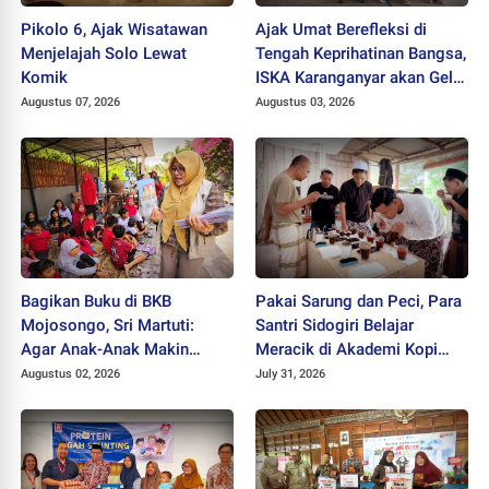
Pikolo 6, Ajak Wisatawan
Ajak Umat Berefleksi di
Menjelajah Solo Lewat
Tengah Keprihatinan Bangsa,
Komik
ISKA Karanganyar akan Gelar
"Mlampah Ziarah"
Augustus 07, 2026
Augustus 03, 2026
Bagikan Buku di BKB
Pakai Sarung dan Peci, Para
Mojosongo, Sri Martuti:
Santri Sidogiri Belajar
Agar Anak-Anak Makin
Meracik di Akademi Kopi
Kreatif
Santri
Augustus 02, 2026
July 31, 2026