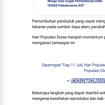
Warga Solo Gugat Permohonan HAKI
"SISKS Pakubuwono XIV"
Pertumbuhan penduduk yang cepat mengh
tekanan pada sumber daya alam, perubaha
Hari Populasi Dunia menjadi momentum p
mengatasi tantangan ini.
Diperingati Tiap 11 Juli, Hari Pop
Populasi G
— ​🇼​​🇦​​🇷​​🇹​​🇦​​🇯​
Beberapa langkah yang dapat diambil an
mengenai kesehatan reproduksi dan hak