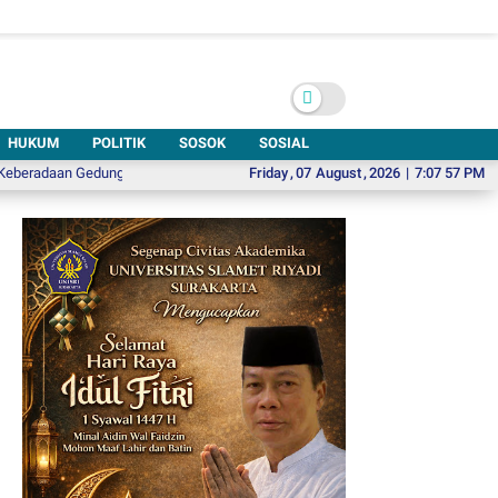
HUKUM
POLITIK
SOSOK
SOSIAL
aan Gedung Kesenian di Solo Sangat Mendesak
Friday
,
07
August
Pikolo 6, Ajak Wisatawan M
,
2026
|
7:07 58 PM