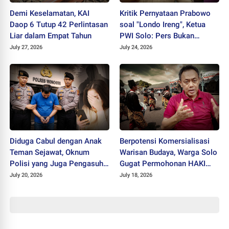
Demi Keselamatan, KAI
Kritik Pernyataan Prabowo
Daop 6 Tutup 42 Perlintasan
soal "Londo Ireng", Ketua
Liar dalam Empat Tahun
PWI Solo: Pers Bukan
Musuh Pemerintah
July 27, 2026
July 24, 2026
Diduga Cabul dengan Anak
Berpotensi Komersialisasi
Teman Sejawat, Oknum
Warisan Budaya, Warga Solo
Polisi yang Juga Pengasuh
Gugat Permohonan HAKI
Ponpes Ditahan Polres
"SISKS Pakubuwono XIV"
July 20, 2026
July 18, 2026
Wonogiri