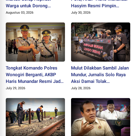
Warga untuk Dorong
Hasyim Resmi Pimpin
Ekonomi Kreatif dan Kota
Polres Wonogiri
Augustus 03, 2026
July 30, 2026
Hijau
Tongkat Komando Polres
Mulut Dilakban Sambil Jalan
Wonogiri Berganti, AKBP
Mundur, Jurnalis Solo Raya
Haris Munandar Resmi Jadi
Aksi Damai Tolak
Kapolres Baru
Stigmatisasi "Londo Ireng"
July 29, 2026
July 28, 2026