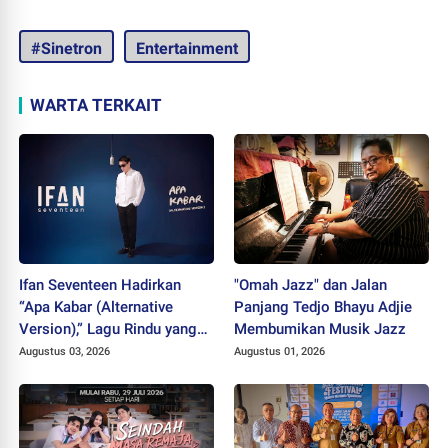
#Sinetron
Entertainment
WARTA TERKAIT
Ifan Seventeen Hadirkan
"Omah Jazz" dan Jalan
“Apa Kabar (Alternative
Panjang Tedjo Bhayu Adjie
Version),” Lagu Rindu yang
Membumikan Musik Jazz
Belum Usai
Augustus 03, 2026
Augustus 01, 2026