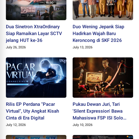
Dua Sinetron XtraOrdinary
Duo Wening Jepank Siap
Siap Ramaikan Layar SCTV
Hadirkan Wajah Baru
jelang HUT ke-36
Keroncong di SKF 2026
July 26, 2026
July 13, 2026
Rilis EP Perdana "Pacar
Pukau Dewan Juri, Tari
Virtual", Uty Angkat Kisah
'Silent Expression' Bawa
Cinta di Era Digital
Mahasiswa FSP ISI Solo
Sabet Juara II PEKSIMIDA
July 12, 2026
July 10, 2026
Jateng 2026