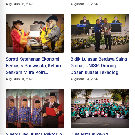
hingga HAKI
Augustus 06, 2026
Augustus 05, 2026
Soroti Ketahanan Ekonomi
Bidik Lulusan Berdaya Saing
Berbasis Pariwisata, Ketum
Global, UNISRI Dorong
Senkom Mitra Polri
Dosen Kuasai Teknologi
Dikukuhkan sebagai
Augustus 04, 2026
Augustus 04, 2026
Profesor
Sinergi Jadi Kunci, Rektor ISI
Dies Natalis ke-24,