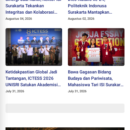
Surakarta Tekankan
Politeknik Indonusa
Integritas dan Kolaborasi
Surakarta Mantapkan
pada Pejabat Baru
Langkah Bertransformasi
Augustus 04, 2026
Augustus 02, 2026
Menuju Universitas
Ketidakpastian Global Jadi
Bawa Gagasan Bidang
Tantangan, ICTESS 2026
Budaya dan Pariwisata,
UNISRI Satukan Akademisi 5
Mahasiswa Tari ISI Surakarta
Negara Demi Solusi Lintas
Raih Medali Emas JEC 2026
July 31, 2026
July 31, 2026
Disiplin