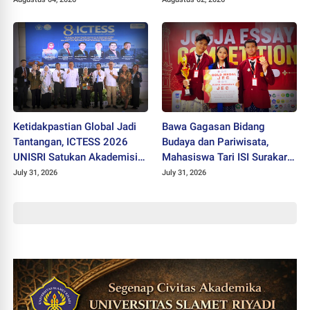
Menuju Universitas
Ketidakpastian Global Jadi
Bawa Gagasan Bidang
Tantangan, ICTESS 2026
Budaya dan Pariwisata,
UNISRI Satukan Akademisi 5
Mahasiswa Tari ISI Surakarta
Negara Demi Solusi Lintas
Raih Medali Emas JEC 2026
July 31, 2026
July 31, 2026
Disiplin