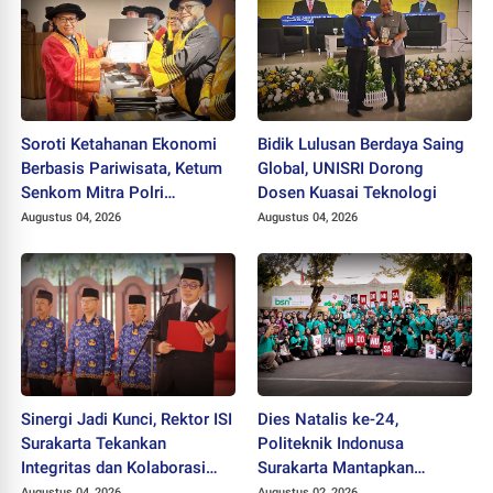
Soroti Ketahanan Ekonomi
Bidik Lulusan Berdaya Saing
Berbasis Pariwisata, Ketum
Global, UNISRI Dorong
Senkom Mitra Polri
Dosen Kuasai Teknologi
Dikukuhkan sebagai
Augustus 04, 2026
Augustus 04, 2026
Profesor
Sinergi Jadi Kunci, Rektor ISI
Dies Natalis ke-24,
Surakarta Tekankan
Politeknik Indonusa
Integritas dan Kolaborasi
Surakarta Mantapkan
pada Pejabat Baru
Langkah Bertransformasi
Augustus 04, 2026
Augustus 02, 2026