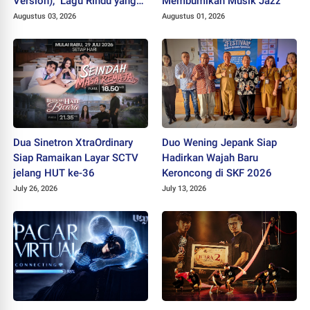
Version),” Lagu Rindu yang
Membumikan Musik Jazz
Belum Usai
Augustus 03, 2026
Augustus 01, 2026
Dua Sinetron XtraOrdinary
Duo Wening Jepank Siap
Siap Ramaikan Layar SCTV
Hadirkan Wajah Baru
jelang HUT ke-36
Keroncong di SKF 2026
July 26, 2026
July 13, 2026