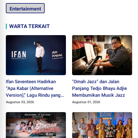
Entertainment
WARTA TERKAIT
Ifan Seventeen Hadirkan
"Omah Jazz" dan Jalan
“Apa Kabar (Alternative
Panjang Tedjo Bhayu Adjie
Version),” Lagu Rindu yang
Membumikan Musik Jazz
Belum Usai
Augustus 03, 2026
Augustus 01, 2026