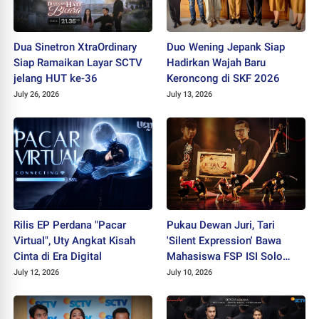
Dua Sinetron XtraOrdinary
Duo Wening Jepank Siap
Siap Ramaikan Layar SCTV
Hadirkan Wajah Baru
jelang HUT ke-36
Keroncong di SKF 2026
July 26, 2026
July 13, 2026
Rilis EP Perdana "Pacar
Pukau Dewan Juri, Tari
Virtual", Uty Angkat Kisah
'Silent Expression' Bawa
Cinta di Era Digital
Mahasiswa FSP ISI Solo
Sabet Juara II PEKSIMIDA
July 12, 2026
July 10, 2026
Jateng 2026