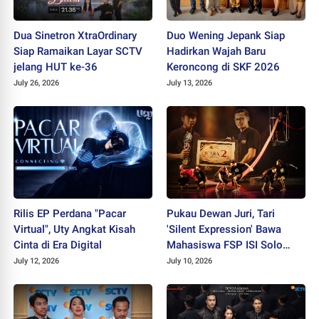
Dua Sinetron XtraOrdinary
Duo Wening Jepank Siap
Siap Ramaikan Layar SCTV
Hadirkan Wajah Baru
jelang HUT ke-36
Keroncong di SKF 2026
July 26, 2026
July 13, 2026
Rilis EP Perdana "Pacar
Pukau Dewan Juri, Tari
Virtual", Uty Angkat Kisah
'Silent Expression' Bawa
Cinta di Era Digital
Mahasiswa FSP ISI Solo
Sabet Juara II PEKSIMIDA
July 12, 2026
July 10, 2026
Jateng 2026