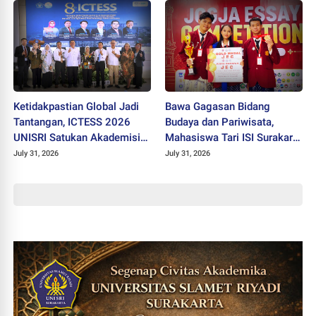
Ketidakpastian Global Jadi
Bawa Gagasan Bidang
Tantangan, ICTESS 2026
Budaya dan Pariwisata,
UNISRI Satukan Akademisi 5
Mahasiswa Tari ISI Surakarta
Negara Demi Solusi Lintas
Raih Medali Emas JEC 2026
July 31, 2026
July 31, 2026
Disiplin