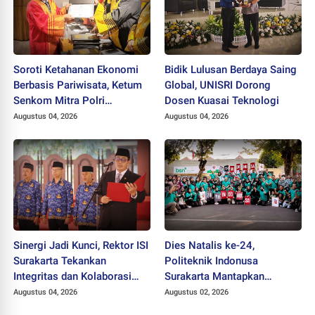
Soroti Ketahanan Ekonomi
Bidik Lulusan Berdaya Saing
Berbasis Pariwisata, Ketum
Global, UNISRI Dorong
Senkom Mitra Polri
Dosen Kuasai Teknologi
Dikukuhkan sebagai
Augustus 04, 2026
Augustus 04, 2026
Profesor
Sinergi Jadi Kunci, Rektor ISI
Dies Natalis ke-24,
Surakarta Tekankan
Politeknik Indonusa
Integritas dan Kolaborasi
Surakarta Mantapkan
pada Pejabat Baru
Langkah Bertransformasi
Augustus 04, 2026
Augustus 02, 2026
Menuju Universitas