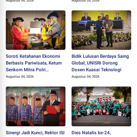
hingga HAKI
Augustus 06, 2026
Augustus 05, 2026
Soroti Ketahanan Ekonomi
Bidik Lulusan Berdaya Saing
Berbasis Pariwisata, Ketum
Global, UNISRI Dorong
Senkom Mitra Polri
Dosen Kuasai Teknologi
Dikukuhkan sebagai
Augustus 04, 2026
Augustus 04, 2026
Profesor
Sinergi Jadi Kunci, Rektor ISI
Dies Natalis ke-24,