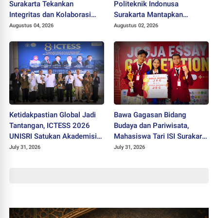
Surakarta Tekankan
Politeknik Indonusa
Integritas dan Kolaborasi
Surakarta Mantapkan
pada Pejabat Baru
Langkah Bertransformasi
Augustus 04, 2026
Augustus 02, 2026
Menuju Universitas
Ketidakpastian Global Jadi
Bawa Gagasan Bidang
Tantangan, ICTESS 2026
Budaya dan Pariwisata,
UNISRI Satukan Akademisi 5
Mahasiswa Tari ISI Surakarta
Negara Demi Solusi Lintas
Raih Medali Emas JEC 2026
July 31, 2026
July 31, 2026
Disiplin