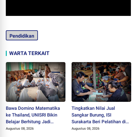
Pendidikan
WARTA TERKAIT
Bawa Domino Matematika
Tingkatkan Nilai Jual
ke Thailand, UNISRI Bikin
Sangkar Burung, ISI
Belajar Berhitung Jadi
Surakarta Beri Pelatihan di
Menyenangkan
Kampung Becak Solo
Augustus 08, 2026
Augustus 08, 2026