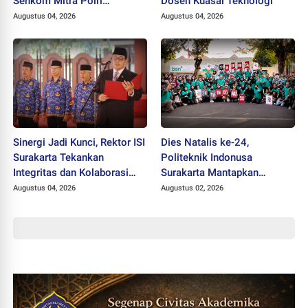
Senkom Mitra Polri
Dosen Kuasai Teknologi
Dikukuhkan sebagai
Augustus 04, 2026
Augustus 04, 2026
Profesor
Sinergi Jadi Kunci, Rektor ISI
Dies Natalis ke-24,
Surakarta Tekankan
Politeknik Indonusa
Integritas dan Kolaborasi
Surakarta Mantapkan
pada Pejabat Baru
Langkah Bertransformasi
Augustus 04, 2026
Augustus 02, 2026
Menuju Universitas