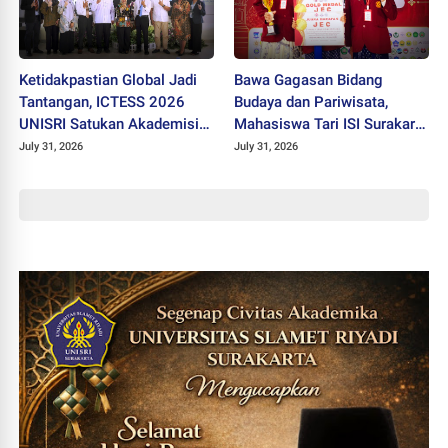
Ketidakpastian Global Jadi
Bawa Gagasan Bidang
Tantangan, ICTESS 2026
Budaya dan Pariwisata,
UNISRI Satukan Akademisi 5
Mahasiswa Tari ISI Surakarta
Negara Demi Solusi Lintas
Raih Medali Emas JEC 2026
July 31, 2026
July 31, 2026
Disiplin