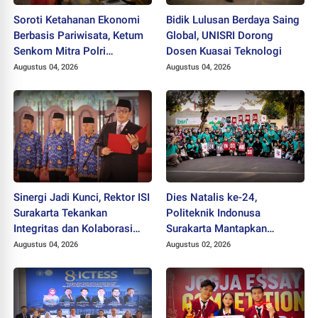
Soroti Ketahanan Ekonomi
Bidik Lulusan Berdaya Saing
Berbasis Pariwisata, Ketum
Global, UNISRI Dorong
Senkom Mitra Polri
Dosen Kuasai Teknologi
Dikukuhkan sebagai
Augustus 04, 2026
Augustus 04, 2026
Profesor
Sinergi Jadi Kunci, Rektor ISI
Dies Natalis ke-24,
Surakarta Tekankan
Politeknik Indonusa
Integritas dan Kolaborasi
Surakarta Mantapkan
pada Pejabat Baru
Langkah Bertransformasi
Augustus 04, 2026
Augustus 02, 2026
Menuju Universitas