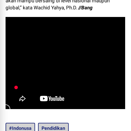
akan mampu bersaing di level nasional maupun
global,” kata Wachid Yahya, Ph.D.
//Bang
#Indonusa
Pendidikan