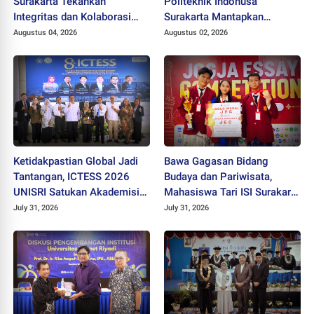
Surakarta Tekankan
Politeknik Indonusa
Integritas dan Kolaborasi
Surakarta Mantapkan
pada Pejabat Baru
Langkah Bertransformasi
Augustus 04, 2026
Augustus 02, 2026
Menuju Universitas
Ketidakpastian Global Jadi
Bawa Gagasan Bidang
Tantangan, ICTESS 2026
Budaya dan Pariwisata,
UNISRI Satukan Akademisi 5
Mahasiswa Tari ISI Surakarta
Negara Demi Solusi Lintas
Raih Medali Emas JEC 2026
July 31, 2026
July 31, 2026
Disiplin