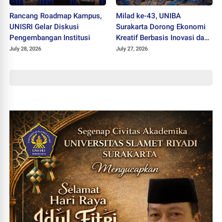
Rancang Roadmap Kampus,
Milad ke-43, UNIBA
UNISRI Gelar Diskusi
Surakarta Dorong Ekonomi
Pengembangan Institusi
Kreatif Berbasis Inovasi dan
Nilai Pancasila untuk Hadapi
July 28, 2026
July 27, 2026
Era Digital