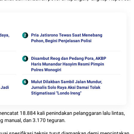
daya,
Pria Jatisrono Tewas Saat Menebang
Pohon, Begini Penjelasan Polisi
Disambut Reog dan Pedang Pora, AKBP
Haris Munandar Hasyim Resmi Pimpin
Polres Wonogiri
Mulut Dilakban Sambil Jalan Mundur,
 Jadi
Jurnalis Solo Raya Aksi Damai Tolak
Stigmatisasi "Londo Ireng"
ncatat 18.884 kali penindakan pelanggaran lalu lintas,
lang manual, dan 3.170 teguran.
esuai spesifikasi teknis turut diamankan demi menciptakan