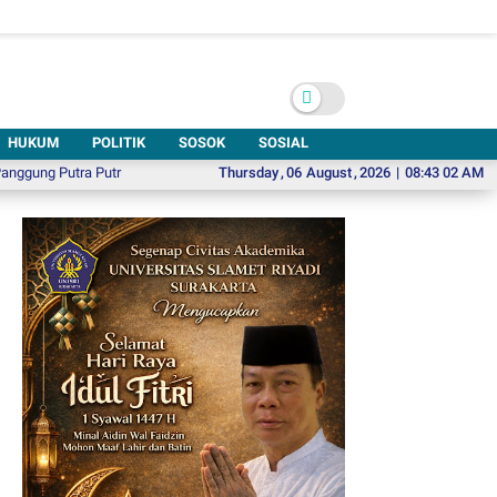
HUKUM
POLITIK
SOSOK
SOSIAL
tra Putri Solo 2026
Sinergi Jadi Kunci, Rektor ISI Surakarta Tekankan Inte
Thursday
,
06
August
,
2026
|
08:43 03 AM