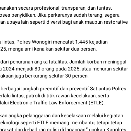
anakan secara profesional, transparan, dan tuntas.
roses penyidikan. Jika perkaranya sudah terang, segera
an upaya lain seperti diversi bagi anak maupun restorative
u lintas, Polres Wonogiri mencatat 1.445 kejadian
2025, mengalami kenaikan sekitar dua persen.
t dari penurunan angka fatalitas. Jumlah korban meninggal
ada 2024 menjadi 80 orang pada 2025, atau menurun sekitar
lakaan juga berkurang sekitar 30 persen.
berbagai langkah preemtif dan preventif Satlantas Polres
alu lintas, patroli di titik rawan kecelakaan, serta
lui Electronic Traffic Law Enforcement (ETLE).
nekan angka pelanggaran dan kecelakaan melalui kegiatan
teknologi seperti ETLE memang membantu, tetapi tetap
akat dan kehadiran polisi di lapangan,” ungkap Kapolres.