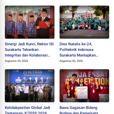
Profesor
Sinergi Jadi Kunci, Rektor ISI
Dies Natalis ke-24,
Surakarta Tekankan
Politeknik Indonusa
Integritas dan Kolaborasi
Surakarta Mantapkan
pada Pejabat Baru
Langkah Bertransformasi
Augustus 04, 2026
Augustus 02, 2026
Menuju Universitas
Ketidakpastian Global Jadi
Bawa Gagasan Bidang
Tantangan, ICTESS 2026
Budaya dan Pariwisata,