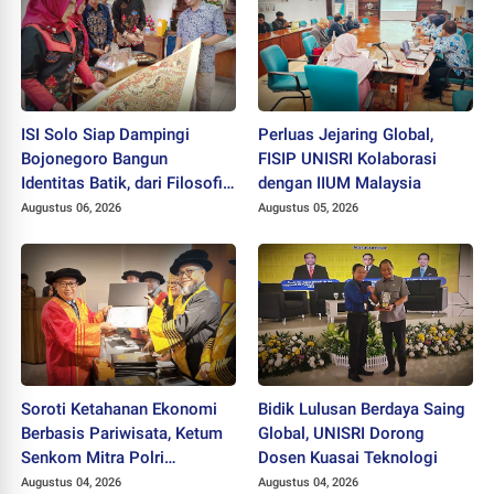
ISI Solo Siap Dampingi
Perluas Jejaring Global,
Bojonegoro Bangun
FISIP UNISRI Kolaborasi
Identitas Batik, dari Filosofi
dengan IIUM Malaysia
hingga HAKI
Augustus 06, 2026
Augustus 05, 2026
Soroti Ketahanan Ekonomi
Bidik Lulusan Berdaya Saing
Berbasis Pariwisata, Ketum
Global, UNISRI Dorong
Senkom Mitra Polri
Dosen Kuasai Teknologi
Dikukuhkan sebagai
Augustus 04, 2026
Augustus 04, 2026