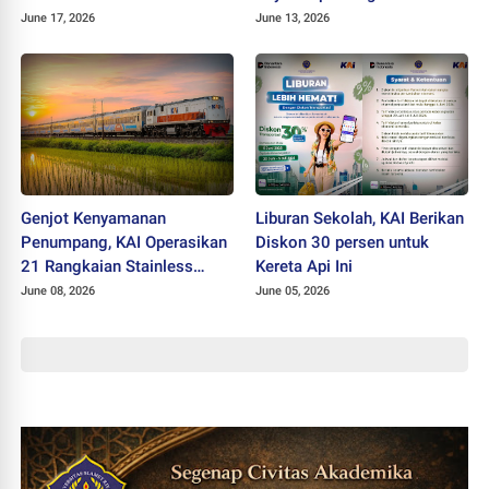
Teknologi AI
Jaringan Ritel Nasional
June 17, 2026
June 13, 2026
Genjot Kenyamanan
Liburan Sekolah, KAI Berikan
Penumpang, KAI Operasikan
Diskon 30 persen untuk
21 Rangkaian Stainless
Kereta Api Ini
Steel New Generation
June 08, 2026
June 05, 2026