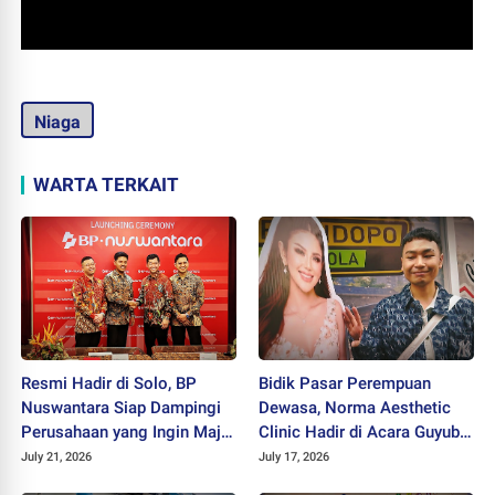
Niaga
WARTA TERKAIT
Resmi Hadir di Solo, BP
Bidik Pasar Perempuan
Nuswantara Siap Dampingi
Dewasa, Norma Aesthetic
Perusahaan yang Ingin Maju
Clinic Hadir di Acara Guyub
dan Berkembang
Rukun Ladies
July 21, 2026
July 17, 2026