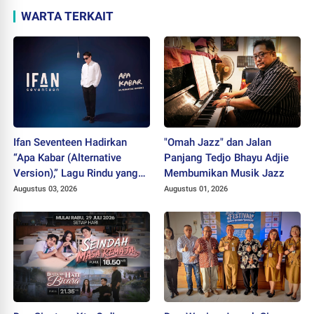
WARTA TERKAIT
Ifan Seventeen Hadirkan
"Omah Jazz" dan Jalan
“Apa Kabar (Alternative
Panjang Tedjo Bhayu Adjie
Version),” Lagu Rindu yang
Membumikan Musik Jazz
Belum Usai
Augustus 03, 2026
Augustus 01, 2026