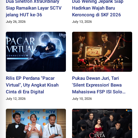
Dua Sinetron XtraOrdinary
Duo Wening Jepank Siap
Siap Ramaikan Layar SCTV
Hadirkan Wajah Baru
jelang HUT ke-36
Keroncong di SKF 2026
July 26, 2026
July 13, 2026
Rilis EP Perdana "Pacar
Pukau Dewan Juri, Tari
Virtual", Uty Angkat Kisah
'Silent Expression' Bawa
Cinta di Era Digital
Mahasiswa FSP ISI Solo
Sabet Juara II PEKSIMIDA
July 12, 2026
July 10, 2026
Jateng 2026