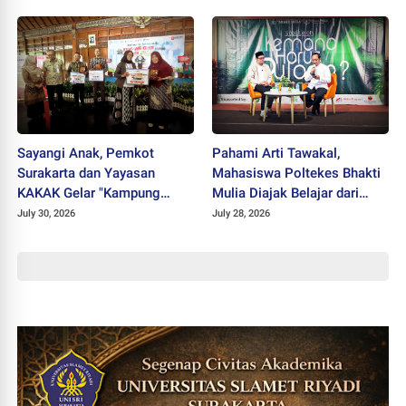
Sayangi Anak, Pemkot
Pahami Arti Tawakal,
Surakarta dan Yayasan
Mahasiswa Poltekes Bhakti
KAKAK Gelar "Kampung
Mulia Diajak Belajar dari
Keren Tanpa Rokok Award
Cicak
July 30, 2026
July 28, 2026
2026"