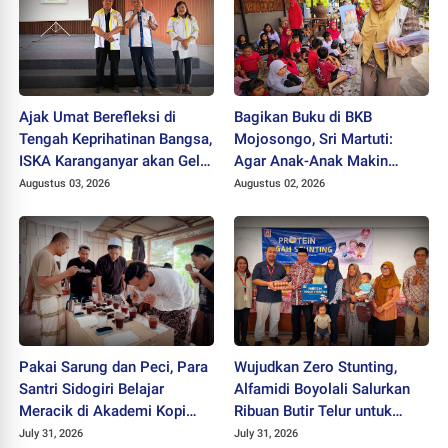
Ajak Umat Berefleksi di
Bagikan Buku di BKB
Tengah Keprihatinan Bangsa,
Mojosongo, Sri Martuti:
ISKA Karanganyar akan Gelar
Agar Anak-Anak Makin
"Mlampah Ziarah"
Kreatif
Augustus 03, 2026
Augustus 02, 2026
Pakai Sarung dan Peci, Para
Wujudkan Zero Stunting,
Santri Sidogiri Belajar
Alfamidi Boyolali Salurkan
Meracik di Akademi Kopi
Ribuan Butir Telur untuk
Santri
Balita Sleman
July 31, 2026
July 31, 2026