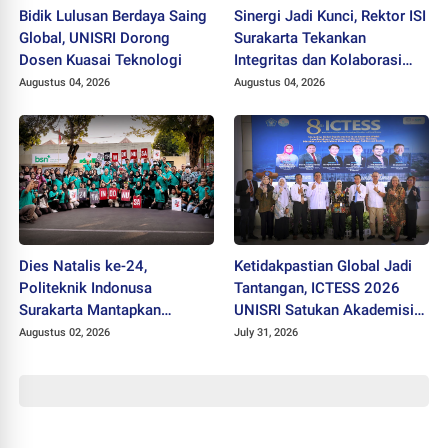
Bidik Lulusan Berdaya Saing
Sinergi Jadi Kunci, Rektor ISI
Global, UNISRI Dorong
Surakarta Tekankan
Dosen Kuasai Teknologi
Integritas dan Kolaborasi
pada Pejabat Baru
Augustus 04, 2026
Augustus 04, 2026
Dies Natalis ke-24,
Ketidakpastian Global Jadi
Politeknik Indonusa
Tantangan, ICTESS 2026
Surakarta Mantapkan
UNISRI Satukan Akademisi 5
Langkah Bertransformasi
Negara Demi Solusi Lintas
Augustus 02, 2026
July 31, 2026
Menuju Universitas
Disiplin