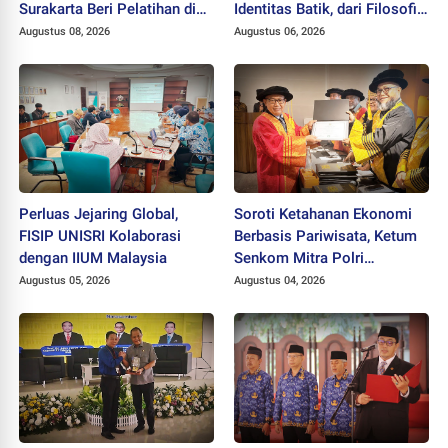
Surakarta Beri Pelatihan di
Identitas Batik, dari Filosofi
Kampung Becak Solo
hingga HAKI
Augustus 08, 2026
Augustus 06, 2026
Perluas Jejaring Global,
Soroti Ketahanan Ekonomi
FISIP UNISRI Kolaborasi
Berbasis Pariwisata, Ketum
dengan IIUM Malaysia
Senkom Mitra Polri
Dikukuhkan sebagai
Augustus 05, 2026
Augustus 04, 2026
Profesor