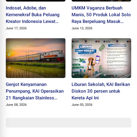
Indosat, Adobe, dan
UMKM Vaganza Berbuah
Kemenekraf Buka Peluang
Manis, 50 Produk Lokal Solo
Kreator Indonesia Lewat
Raya Berpeluang Masuk
Teknologi AI
Jaringan Ritel Nasional
June 17, 2026
June 13, 2026
Genjot Kenyamanan
Liburan Sekolah, KAI Berikan
Penumpang, KAI Operasikan
Diskon 30 persen untuk
21 Rangkaian Stainless
Kereta Api Ini
Steel New Generation
June 08, 2026
June 05, 2026