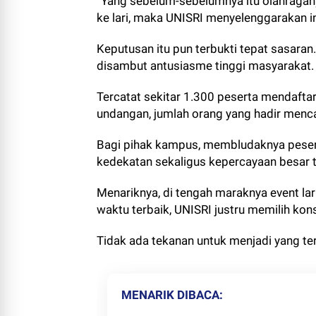
“Yang sebelum-sebelumnya itu olahragan
ke lari, maka
UNISRI
menyelenggarakan ini,
Keputusan itu pun terbukti tepat sasaran
disambut antusiasme tinggi masyarakat
Tercatat sekitar 1.300 peserta mendafta
undangan, jumlah orang yang hadir menca
Bagi pihak kampus, membludaknya pesert
kedekatan sekaligus kepercayaan besar t
Menariknya, di tengah maraknya event l
waktu terbaik,
UNISRI
justru memilih konse
Tidak ada tekanan untuk menjadi yang te
MENARIK DIBACA