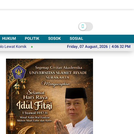
HUKUM
POLITIK
SOSOK
SOSIAL
 Komik
Pesan Menyentuh Habib Syech di UNSA Bershalawat: Bersihkan Hat
Friday
,
07
August
,
2026
|
4:06 33 PM