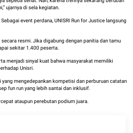
ya sepeda sehat. Nah, karena trennya sekarang berubah
” ujarnya di sela kegiatan.
. Sebagai event perdana,
UNISRI
Run for Justice langsung
.
r secara resmi. Jika digabung dengan panitia dan tamu
pai sekitar 1.400 peserta.
a menjadi sinyal kuat bahwa masyarakat memiliki
erhadap Unisri.
ari yang mengedepankan kompetisi dan perburuan catatan
p fun run yang lebih santai dan inklusif.
rcepat ataupun perebutan podium juara.