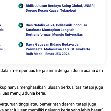
Bidik Lulusan Berdaya Saing Global, UNISRI
Dorong Dosen Kuasai Teknologi
a
Dies Natalis ke-24, Politeknik Indonusa
ada
Surakarta Mantapkan Langkah
Bertransformasi Menuju Universitas
,
Bawa Gagasan Bidang Budaya dan
si 5
Pariwisata, Mahasiswa Tari ISI Surakarta
Raih Medali Emas JEC 2026
t adalah memperluas kerja sama dengan dunia usaha dan
kup hanya menghasilkan lulusan berkualitas, tetapi juga
uas menuju dunia kerja.
rguruan tinggi atau pemerintah daerah, tetapi juga
a agar lulusan memiliki peluang kerja yang lebih besar,”