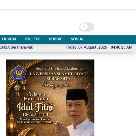
HUKUM
POLITIK
SOSOK
SOSIAL
halawat: Bersihkan Hati untuk Membangun Negeri
Friday
,
07
August
ISI Solo Siap Dampingi B
,
2026
|
04:40 26 AM