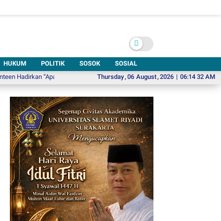
HUKUM
POLITIK
SOSOK
SOSIAL
kan “Apa Kabar (Alternative Version),” Lagu Rindu yang Belum Usai
Thursday
,
06
August
,
2026
|
06:14 34 AM
Reses di