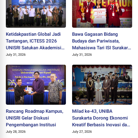
Ketidakpastian Global Jadi
Bawa Gagasan Bidang
Tantangan, ICTESS 2026
Budaya dan Pariwisata,
UNISRI Satukan Akademisi 5
Mahasiswa Tari ISI Surakarta
Negara Demi Solusi Lintas
Raih Medali Emas JEC 2026
July 31, 2026
July 31, 2026
Disiplin
Rancang Roadmap Kampus,
Milad ke-43, UNIBA
UNISRI Gelar Diskusi
Surakarta Dorong Ekonomi
Pengembangan Institusi
Kreatif Berbasis Inovasi dan
Nilai Pancasila untuk Hadapi
July 28, 2026
July 27, 2026