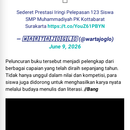
Sederet Prestasi Iringi Pelepasan 123 Siswa
SMP Muhammadiyah PK Kottabarat
Surakarta
https://t.co/YouZ61PBYN
— ​🇼​​🇦​​🇷​​🇹​​🇦​​🇯​​🇴​​🇬​​🇱​​🇴 (@wartajoglo)
June 9, 2026
Peluncuran buku tersebut menjadi pelengkap dari
berbagai capaian yang telah diraih sepanjang tahun.
Tidak hanya unggul dalam nilai dan kompetisi, para
siswa juga didorong untuk menghasilkan karya nyata
melalui budaya menulis dan literasi.
//Bang