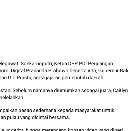
5 Megawati Soekarnoputri, Ketua DPP PDI Perjuangan
mi Digital Prananda Prabowo beserta istri, Gubernur Bali
an Giri Prasta, serta jajaran pemerintah daerah.
 instan. Sebelum namanya diumumkan sebagai juara, Caitlyn
 melelahkan.
mpaikan pesan sederhana kepada masyarakat untuk
an pulau yang dicintai bersama.
 alur cerita, hingga merancang konsep video yang diberi