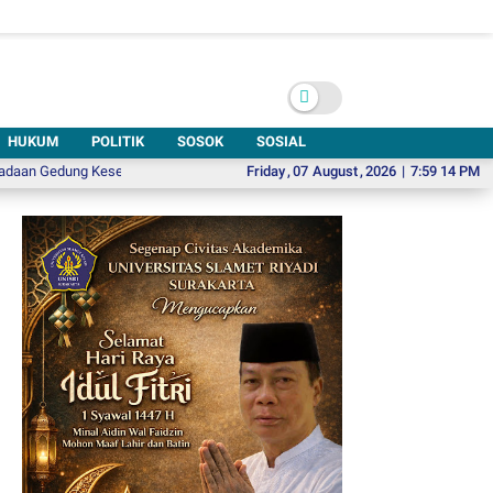
HUKUM
POLITIK
SOSOK
SOSIAL
ung Kesenian di Solo Sangat Mendesak
Friday
Pikolo 6, Ajak Wisatawan Menjelaj
,
07
August
,
2026
|
7:59 16 PM